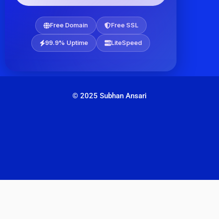
Free Domain
Free SSL
99.9% Uptime
LiteSpeed
© 2025 Subhan Ansari