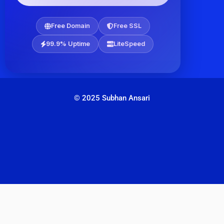
Free Domain
Free SSL
99.9% Uptime
LiteSpeed
© 2025 Subhan Ansari