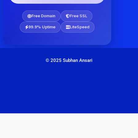
Free Domain
Free SSL
99.9% Uptime
LiteSpeed
© 2025 Subhan Ansari