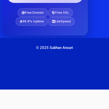
Free Domain
Free SSL
99.9% Uptime
LiteSpeed
© 2025 Subhan Ansari