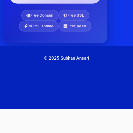
Free Domain
Free SSL
99.9% Uptime
LiteSpeed
© 2025 Subhan Ansari