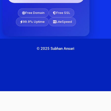
Free Domain
Free SSL
99.9% Uptime
LiteSpeed
© 2025 Subhan Ansari