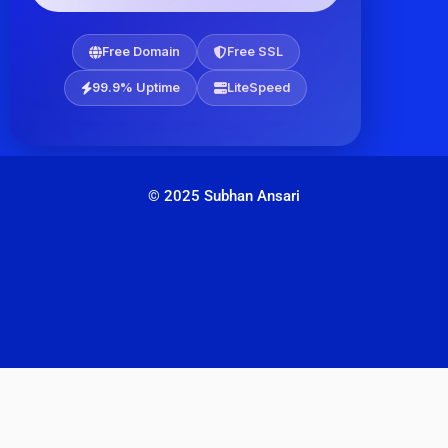
Free Domain
Free SSL
99.9% Uptime
LiteSpeed
© 2025 Subhan Ansari