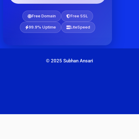
Free Domain
Free SSL
99.9% Uptime
LiteSpeed
© 2025 Subhan Ansari