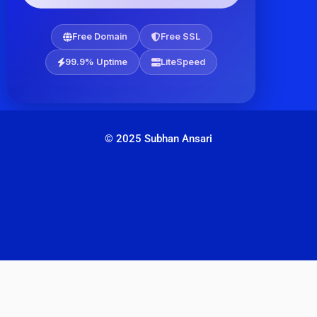
Free Domain
Free SSL
99.9% Uptime
LiteSpeed
© 2025 Subhan Ansari