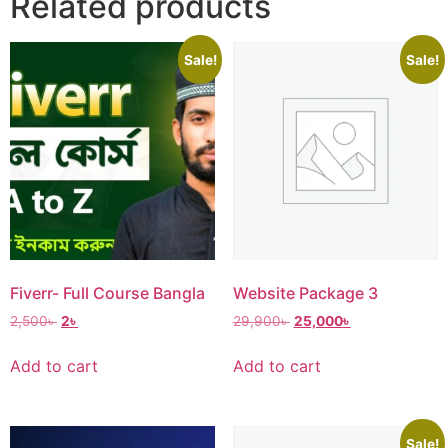
Related products
Sale!
Sale!
Website Package 3
Fiverr- Full Course Bangla
29,900
৳
25,000
৳
2,500
৳
2
৳
Add to cart
Add to cart
Sale!