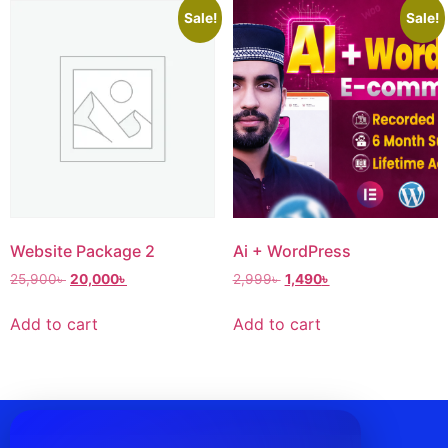
Sale!
Sale!
Website Package 2
Ai + WordPress
25,900
৳
20,000
৳
2,999
৳
1,490
৳
Add to cart
Add to cart