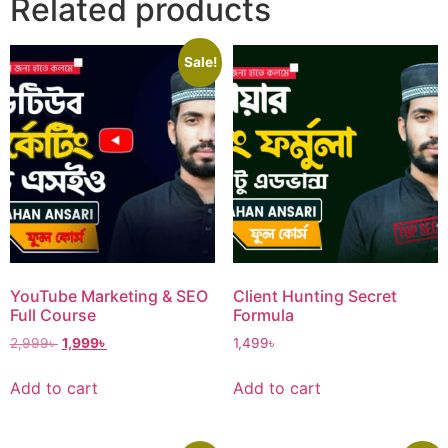
Related products
Sale!
YouTube Marketing & SEO
Client Hunting Secret
Full Course
Formula
2,999
৳
1,999
৳
1,499
৳
Add to cart
Add to cart